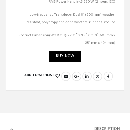
RMS Power Handling3 250 W (2 hours IEC)
Low-frequency Transducer Dual 8″ (200 mm) weather
resistant, polypropylene cone woofers, rubber surround
Product Dimension(W x D x H): 22.75″ x 9.9″ x 15.9″(603 mm x
251 mm x 404 mm)
BUY NOW
ADD TO WISHLIST
DESCRIPTION