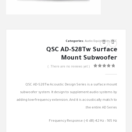
Categories:
Audio Equipments
,
QSC
QSC AD-S28Tw Surface
Mount Subwoofer
( There are no reviews yet. )
out of 5
0
QSC AD-S28Tw Acoustic Design Series is a surface mount
subwoofer system. It design to supplement audio systems by
adding low-frequency extension, And it is acoustically match to
the entire AD Series.
Frequency Response (-6 dB) 42 Hz – 165 Hz