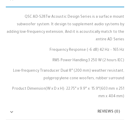
QSC AD-S28Tw Acoustic Design Series is a surface mount
subwoofer system. It design to supplement audio systems by
adding low-frequency extension, And it is acoustically match to the
entire AD Series.
Frequency Response (-6 dB) 42 Hz – 165 Hz
RMS Power Handling3 250 W (2 hours IEC)
Low-frequency Transducer Dual 8″ (200 mm) weather resistant,
polypropylene cone woofers, rubber surround
Product Dimension(W x D x H): 22.75″ x 9.9″ x 15.9″(603 mm x 251
mm x 404 mm)
REVIEWS (0)