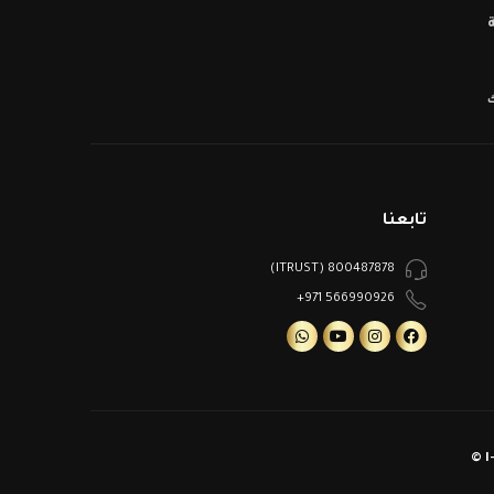
ك
تابعنا
800487878 (ITRUST)
566990926 971+