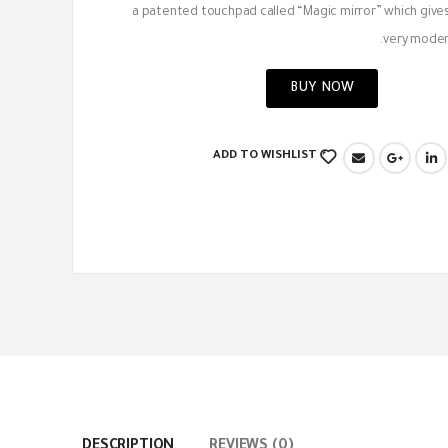
a patented touchpad called “Magic mirror” which give
very modern
BUY NOW
ADD TO WISHLIST
DESCRIPTION
REVIEWS (0)