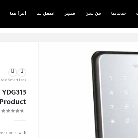
خدماتنا
من نحن
متجر
اتصل بنا
أقرأ هنا
,
Yale Smart Lock
k YDG313
Product
0
ass doors, with