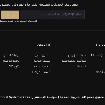
احصل على تحديثات العلامة التجارية والعروض الحصرية!
الأشياء الجيدة تأتي لمن يشتر
 عنا
الخدمات
معلومات عن I-Trust
سياسة الإرجاع
المنزل الذكي
بوابات الأمان
سياسة الخصوصية
سينما منزلية
تحكم الوصول
المدونات
نظام الصوت
تتبع GPS
لأحكام
كاميرا المراقبة
كل الحقوق محفوظة | شروط الخدمة | سياسة الاستمرار | 2025 | I-Trust Syst