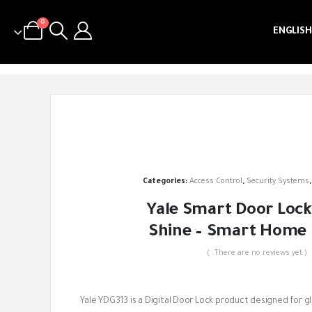
0
ENGLISH
Categories:
Access Control
,
Security Systems
Yale Smart Door Loc
Shine – Smart Home 
( There are no reviews yet. )
out of 5
Yale YDG313 is a Digital Door Lock product designed for gl