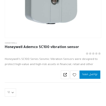
HONEYWELL
Honeywell Ademco SC100 vibration sensor
out of 5
0
Honeywell’s SC100 Series Seismic Vibration Sensors were designed to
protect high-value and high-risk assets in financial, retail and other
applications. The SC100 model detects vibrations arising from attempts
تواصل معنا
to disturb…