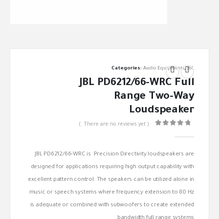
Categories:
Audio Equipments
,
JBL
JBL PD6212/66-WRC Full
Range Two-Way
Loudspeaker
( There are no reviews yet. )
out of 5
0
JBL PD6212/66-WRC is Precision Directivity loudspeakers are
designed for applications requiring high output capability with
excellent pattern control. The speakers can be utilized alone in
music or speech systems where frequency extension to 80 Hz
is adequate or combined with subwoofers to create extended
bandwidth full range systems.