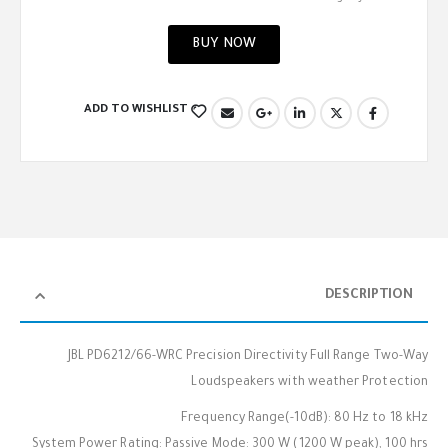
BUY NOW
ADD TO WISHLIST
DESCRIPTION
JBL PD6212/66-WRC Precision Directivity Full Range Two-Way
Loudspeakers with weather Protection
Frequency Range(-10dB): 80 Hz to 18 kHz
System Power Rating: Passive Mode: 300 W (1200 W peak), 100 hrs