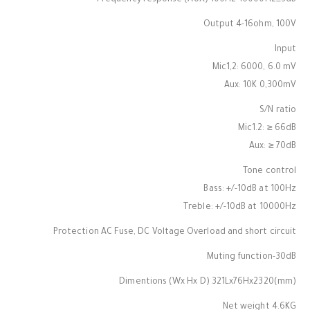
Frequency response (AUX) 100Hz-16000Hz±3dB
Output 4-16ohm, 100V
Input
Mic1,2: 6000, 6.0 mV
Aux: 10K 0,300mV
S/N ratio
Mic1.2: ≥ 66dB
Aux: ≥ 70dB
Tone control
Bass: +/-10dB at 100Hz
Treble: +/-10dB at 10000Hz
Protection AC Fuse, DC Voltage Overload and short circuit
Muting function-30dB
Dimentions (Wx Hx D) 321Lx76Hx2320(mm)
Net weight 4.6KG