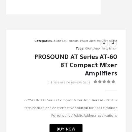
Categories:
Audio Equipments
,
Power Amplifier
,
Pro sound
Tags:
60W
,
Amplifiers
,
Mixer
PROSOUND AT Series AT-60
BT Compact Mixer
Amplifiers
( There are no reviews yet. )
out of 5
0
PROSOUND AT Series Compact Mixer Amplifiers AT-30 BT is
feature filled and cost effective solution for Back Ground /
Foreground / Public Address applications
BUY NOW