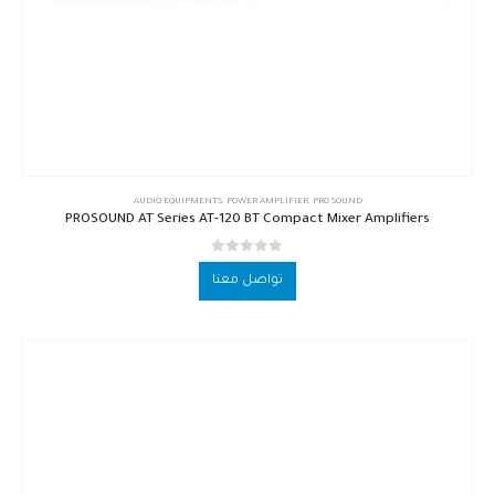
AUDIO EQUIPMENTS
,
POWER AMPLIFIER
,
PRO SOUND
PROSOUND AT Series AT-120 BT Compact Mixer Amplifiers
out of 5
0
تواصل معنا