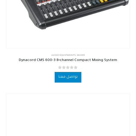
AUDIO EQUIPMENTS
,
MIXER
Dyn­acord CMS 600-3 8‑channel Compact Mixing System
out of 5
0
تواصل معنا