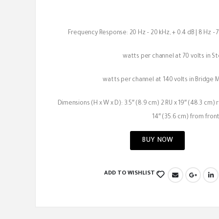
Frequency Response: 20 Hz – 20 kHz, + 0.4 dB | 8 Hz – 
Dimensions (H x W x D): 3.5″ (8.9 cm) 2 RU x 19″ (48.3 cm)
14″ (35.6 cm) from front
BUY NOW
ADD TO WISHLIST