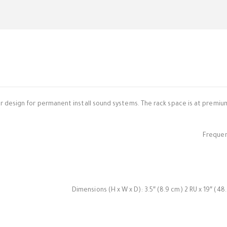
r design for permanent install sound systems. The rack space is at premium
Frequenc
Dimensions (H x W x D): 3.5″ (8.9 cm) 2 RU x 19″ (4