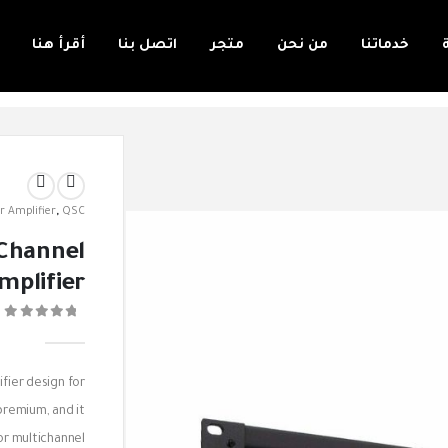
خدماتنا
من نحن
متجر
اتصل بنا
أقرأ هنا
r Amplifier
,
QSC
Channel
mplifier
0
fier design for
premium, and it
or multichannel