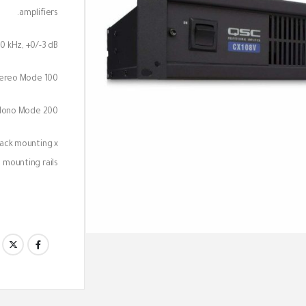
amplifiers.
70 kHz, +0/-3 dB
100 watts per channel at 70 volts in Stereo Mode
200 watts per channel at 140 volts in Bridge Mono Mode
 rack mounting x
 mounting rails