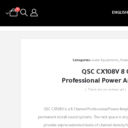
0
ENGLISH
Categories:
Audio Equipments
,
Powe
QSC CX108V 8 
Professional Power A
( There are no reviews yet. )
out of 5
QSC CX108V is a 8 Channel Professional Power Ampli
permanent install sound systems. The rack space is at 
provide unprecedented levels of channel density f