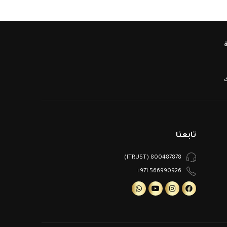
ك
تابعنا
800487878 (ITRUST)
566990926 971+