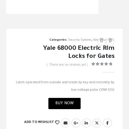
Categories:
Security Systems
,
Yale Smart Lock
Yale 68000 Electric Rim
Locks for Gates
( There are no reviews yet. )
out of 5
0
Latch operated from outside and inside by key and remotely by
low voltage pulse (10W-12V)
BUY NOW
ADD TO WISHLIST