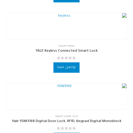
SMART HOME
YALE Keyless Connected Smart Lock
out of 5
0
تواصل معنا
SMART HOME
,
YALE
Yale YDM3168 Digital Door Lock, RFID, Keypad Digital Monoblock
out of 5
0