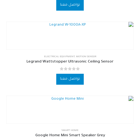
تواصل معنا
ELECTRICAL EQUIPMENT
,
MOTION SENSOR
Legrand Wattstopper Ultrasonic Ceiling Sensor
out of 5
0
تواصل معنا
SMART HOME
Google Home Mini Smart Speaker Grey