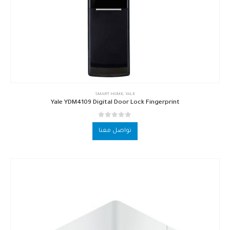
SMART HOME
,
YALE
Yale YDM4109 Digital Door Lock Fingerprint
out of 5
0
تواصل معنا