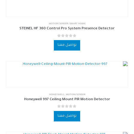
MOTION SENSOR
,
SMART HOME
STEINEL HF 360 Control Pro System Presence Detector
out of 5
0
تواصل معنا
HONEYWELL
,
MOTION SENSOR
Honeywell 997 Ceiling Mount PIR Motion Detector
out of 5
0
تواصل معنا