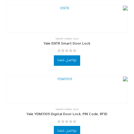
SMART HOME
,
YALE
Yale ENTR Smart Door Lock
out of 5
0
تواصل معنا
SMART HOME
,
YALE
Yale YDM3109 Digital Door Lock, PIN Code, RFID
out of 5
0
تواصل معنا